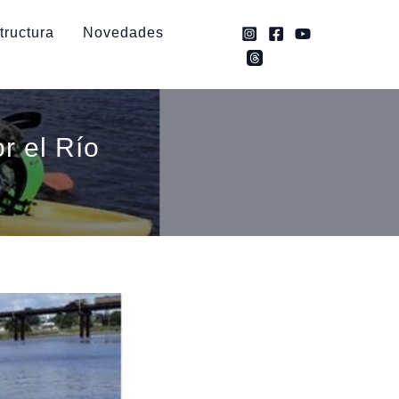
tructura
Novedades
r el Río