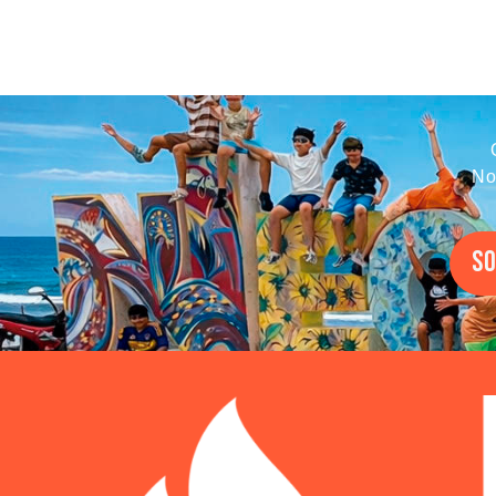
No
SO