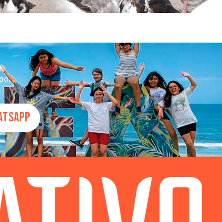
a
po.
ATSAPP