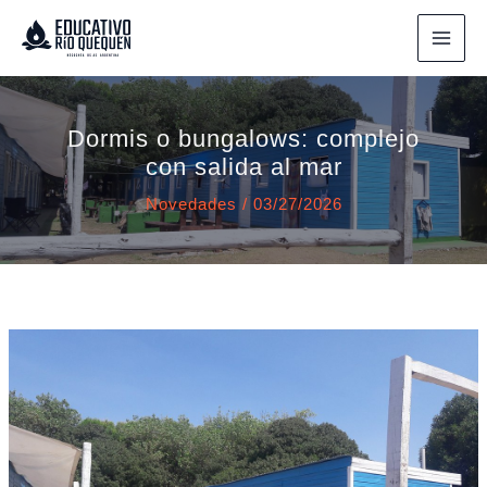
Ir
al
contenido
Dormis o bungalows: complejo
con salida al mar
Novedades
/
03/27/2026