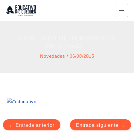
Ir
al
contenido
COMIENZO DE TEMPORADA
DE GIRAS!!!!
Novedades
/
06/08/2015
←
Entrada anterior
Entrada siguiente
→